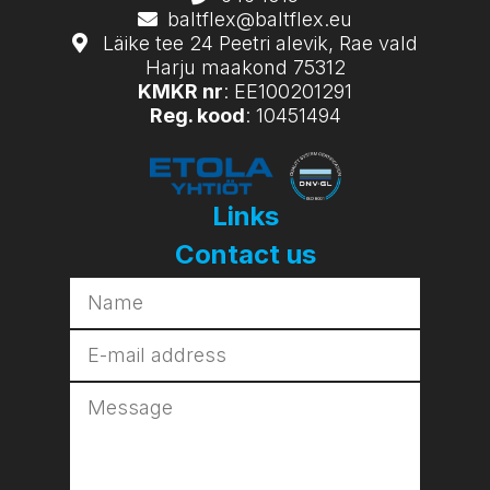
baltflex@baltflex.eu
Läike tee 24 Peetri alevik, Rae vald
Harju maakond 75312
KMKR nr
: EE100201291
Reg. kood
: 10451494
Links
Contact us