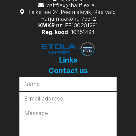
baltflex@baltflex.eu
Läike tee 24 Peetri alevik, Rae vald
Harju maakond 75312
KMKR nr
: EE100201291
Reg. kood
: 10451494
Links
Contact us