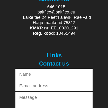
646 1015
baltflex@baltflex.eu
Läike tee 24 Peetri alevik, Rae vald
Harju maakond 75312
KMKR nr
: EE100201291
Reg. kood
: 10451494
Links
Contact us