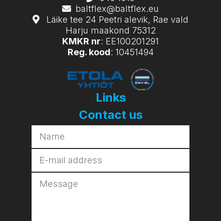
baltflex@baltflex.eu
Läike tee 24 Peetri alevik, Rae vald
Harju maakond 75312
KMKR nr
: EE100201291
Reg. kood
: 10451494
Links
Contact us