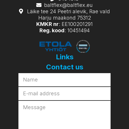
baltflex@baltflex.eu
Läike tee 24 Peetri alevik, Rae vald
Harju maakond 75312
KMKR nr
: EE100201291
Reg. kood
: 10451494
Links
Contact us