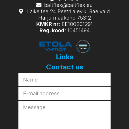
baltflex@baltflex.eu
Läike tee 24 Peetri alevik, Rae vald
Harju maakond 75312
KMKR nr
: EE100201291
Reg. kood
: 10451494
Links
Contact us