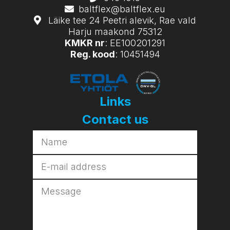
baltflex@baltflex.eu
Läike tee 24 Peetri alevik, Rae vald
Harju maakond 75312
KMKR nr
: EE100201291
Reg. kood
: 10451494
Links
Contact us