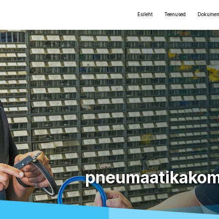
Esileht
Teenused
Dokumen
pneumaatikakom