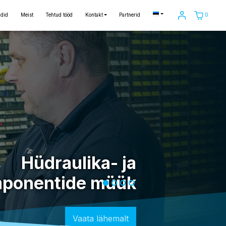
0
did
Meist
Tehtud tööd
Kontakt
Partnerid
Hüdraulika- ja
ponentide müük
Vaata lähemalt