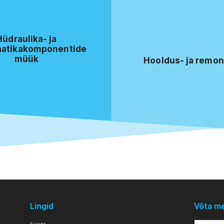
Hüdraulika- ja
atikakomponentide
müük
Hooldus- ja remon
Lingid
Võta m