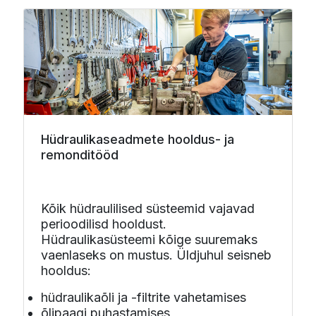
Hüdraulikaseadmete hooldus- ja
remonditööd
Kõik hüdraulilised süsteemid vajavad
perioodilisd hooldust.
Hüdraulikasüsteemi kõige suuremaks
vaenlaseks on mustus. Üldjuhul seisneb
hooldus:
hüdraulikaõli ja -filtrite vahetamises
õlipaagi puhastamises