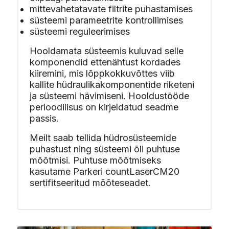
mittevahetatavate filtrite puhastamises
süsteemi parameetrite kontrollimises
süsteemi reguleerimises
Hooldamata süsteemis kuluvad selle
komponendid ettenähtust kordades
kiiremini, mis lõppkokkuvõttes viib
kallite hüdraulikakomponentide riketeni
ja süsteemi hävimiseni. Hooldustööde
perioodilisus on kirjeldatud seadme
passis.
Meilt saab tellida hüdrosüsteemide
puhastust ning süsteemi õli puhtuse
mõõtmisi. Puhtuse mõõtmiseks
kasutame Parkeri countLaserCM20
sertifitseeritud mõõteseadet.