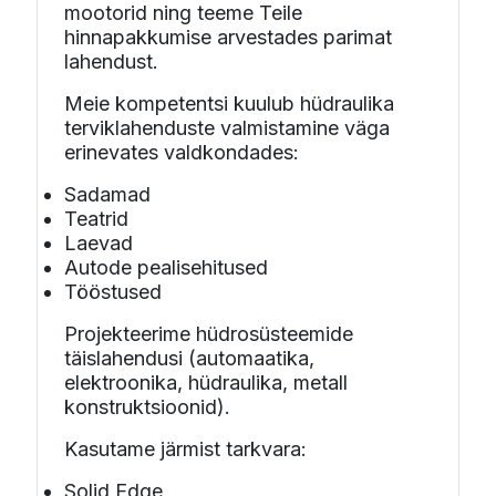
mootorid ning teeme Teile
hinnapakkumise arvestades parimat
lahendust.
Meie kompetentsi kuulub hüdraulika
terviklahenduste valmistamine väga
erinevates valdkondades:
Sadamad
Teatrid
Laevad
Autode pealisehitused
Tööstused
Projekteerime hüdrosüsteemide
täislahendusi (automaatika,
elektroonika, hüdraulika, metall
konstruktsioonid).
Kasutame järmist tarkvara:
Solid Edge