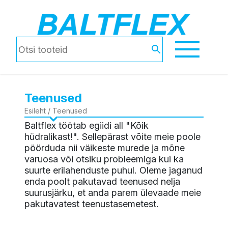
Teenused
Esileht
/ Teenused
Baltflex töötab egiidi all "Kõik
hüdralikast!". Sellepärast võite meie poole
pöörduda nii väikeste murede ja mõne
varuosa või otsiku probleemiga kui ka
suurte erilahenduste puhul. Oleme jaganud
enda poolt pakutavad teenused nelja
suurusjärku, et anda parem ülevaade meie
pakutavatest teenustasemetest.