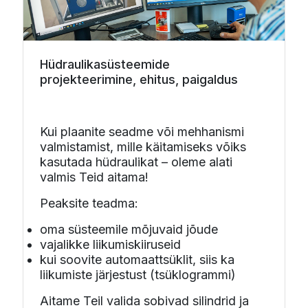
Hüdraulikasüsteemide
projekteerimine, ehitus, paigaldus
Kui plaanite seadme või mehhanismi
valmistamist, mille käitamiseks võiks
kasutada hüdraulikat – oleme alati
valmis Teid aitama!
Peaksite teadma:
oma süsteemile mõjuvaid jõude
vajalikke liikumiskiiruseid
kui soovite automaattsüklit, siis ka
liikumiste järjestust (tsüklogrammi)
Aitame Teil valida sobivad silindrid ja