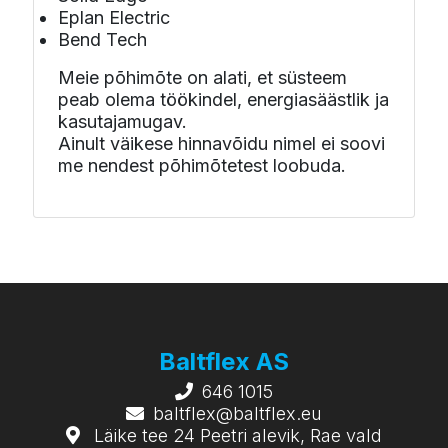
Eplan Electric
Bend Tech
Meie põhimõte on alati, et süsteem
peab olema töökindel, energiasäästlik ja
kasutajamugav.
Ainult väikese hinnavõidu nimel ei soovi
me nendest põhimõtetest loobuda.
Baltflex AS
646 1015
baltflex@baltflex.eu
Läike tee 24 Peetri alevik, Rae vald