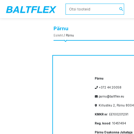
Pärnu
Esileht
/ Pärnu
Pärnu
+372 44 20058
parnu@baltflex.eu
Killustiku 2, Pärnu 800
KMKR nr
: EE100201291
Reg. kood
: 10451494
Pärnu Osakonna Juhataja