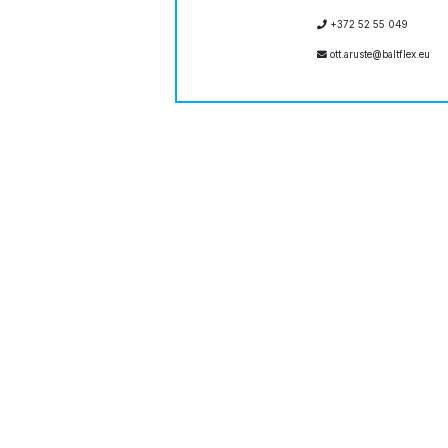
+372 52 55 049
ott.aruste@baltflex.eu