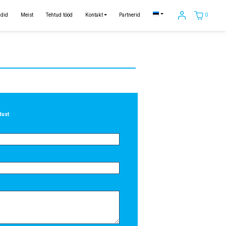
0
did
Meist
Tehtud tööd
Kontakt
Partnerid
dust