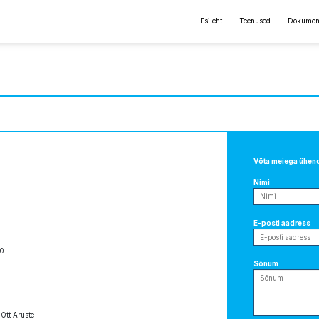
Esileht
Teenused
Dokumen
Võta meiega ühen
Nimi
E-posti aadress
40
Sõnum
:
Ott Aruste