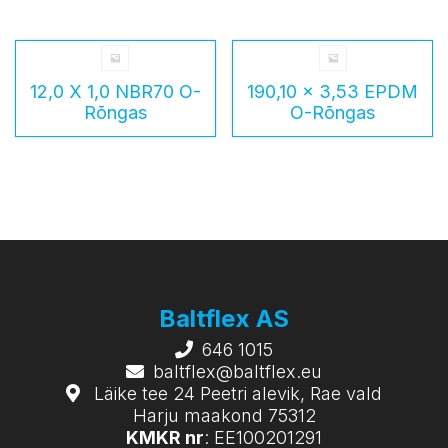
12,0 X 1,0 NBR70 O-
190,10 x 3,53 EPDM
Rõngas
O-Rõngas
Baltflex AS
646 1015
baltflex@baltflex.eu
Läike tee 24 Peetri alevik, Rae vald
Harju maakond 75312
KMKR nr
: EE100201291