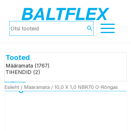
Tooted
Määramata
(1767)
TIHENDID
(2)
10,0 X 1,0 NBR70 O-Rõngas
Esileht
/
Määramata
/ 10,0 X 1,0 NBR70 O-Rõngas