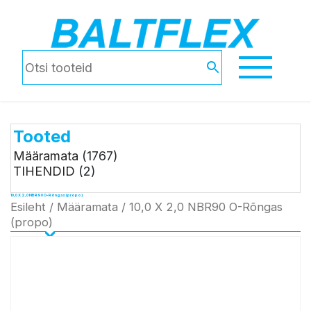
Tooted
Määramata
(1767)
TIHENDID
(2)
10,0 X 2,0 NBR90 O-Rõngas (propo)
Esileht
/
Määramata
/ 10,0 X 2,0 NBR90 O-Rõngas
(propo)