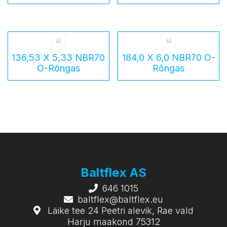
136,53 X 5,33 NBR70
184,0 X 6,0 NBR70 O-
O-Rõngas
Rõngas
Baltflex AS
646 1015
baltflex@baltflex.eu
Läike tee 24 Peetri alevik, Rae vald
Harju maakond 75312