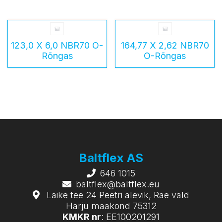
123,0 X 6,0 NBR70 O-
164,77 X 2,62 NBR70
Rõngas
O-Rõngas
Baltflex AS
646 1015
baltflex@baltflex.eu
Läike tee 24 Peetri alevik, Rae vald
Harju maakond 75312
KMKR nr
: EE100201291