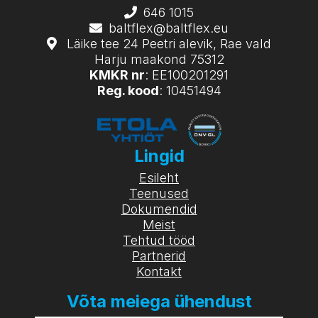
646 1015
baltflex@baltflex.eu
Läike tee 24 Peetri alevik, Rae vald
Harju maakond 75312
KMKR nr
: EE100201291
Reg. kood
: 10451494
Lingid
Esileht
Teenused
Dokumendid
Meist
Tehtud tööd
Partnerid
Kontakt
Võta meiega ühendust