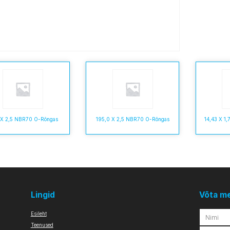
 X 2,5 NBR70 O-Rõngas
195,0 X 2,5 NBR70 O-Rõngas
14,43 X 1
Lingid
Võta m
Esileht
Teenused