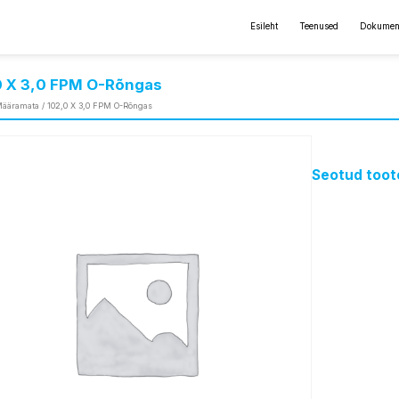
Esileht
Teenused
Dokumen
0 X 3,0 FPM O-Rõngas
ääramata
/ 102,0 X 3,0 FPM O-Rõngas
Seotud toot