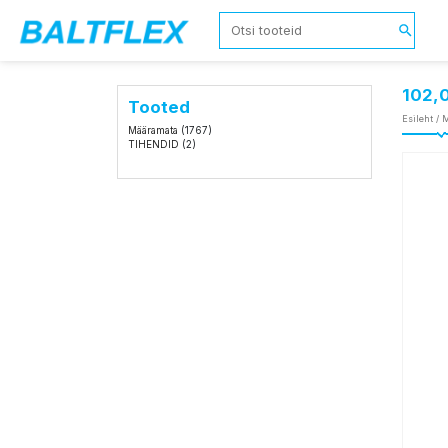
102,
Tooted
Esileht
/
M
Määramata
(1767)
TIHENDID
(2)