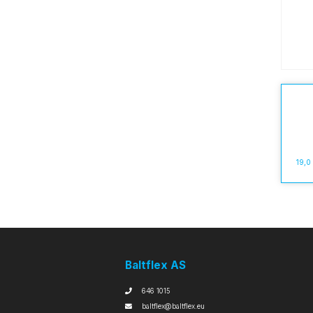
19,0
Baltflex AS
646 1015
baltflex@baltflex.eu