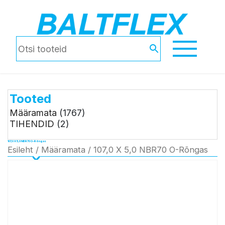
Tooted
Määramata
(1767)
TIHENDID
(2)
107,0 X 5,0 NBR70 O-Rõngas
Esileht
/
Määramata
/ 107,0 X 5,0 NBR70 O-Rõngas