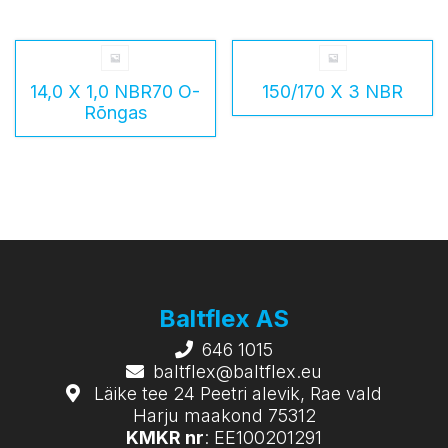
14,0 X 1,0 NBR70 O-
150/170 X 3 NBR
Rõngas
Baltflex AS
646 1015
baltflex@baltflex.eu
Läike tee 24 Peetri alevik, Rae vald
Harju maakond 75312
KMKR nr
: EE100201291