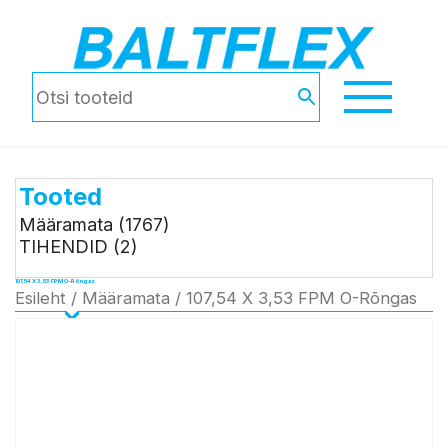
Tooted
Määramata
(1767)
TIHENDID
(2)
107,54 X 3,53 FPM O-Rõngas
Esileht
/
Määramata
/ 107,54 X 3,53 FPM O-Rõngas