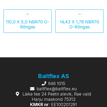
110,0 X 5,0 NBR70 O-
14,43 X 1,78 NBR70
Rõngas
O-Rõngas
Baltflex AS
646 1015
baltflex@baltflex.eu
Läike tee 24 Peetri alevik, Rae vald
Harju maakond 75312
KMKR nr
: EE100201291