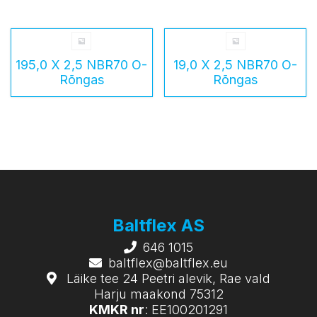
195,0 X 2,5 NBR70 O-
19,0 X 2,5 NBR70 O-
Rõngas
Rõngas
Baltflex AS
646 1015
baltflex@baltflex.eu
Läike tee 24 Peetri alevik, Rae vald
Harju maakond 75312
KMKR nr
: EE100201291