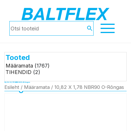
Tooted
Määramata
(1767)
TIHENDID
(2)
10,82 X 1,78 NBR90 O-Rõngas
Esileht
/
Määramata
/ 10,82 X 1,78 NBR90 O-Rõngas