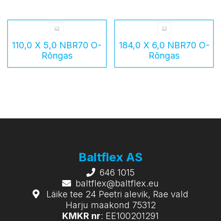
110,0 X 5,0 NBR70 O-
184,0 X 6,0 NBR70 O-
Rõngas
Rõngas
Baltflex AS
646 1015
baltflex@baltflex.eu
Läike tee 24 Peetri alevik, Rae vald
Harju maakond 75312
KMKR nr
: EE100201291