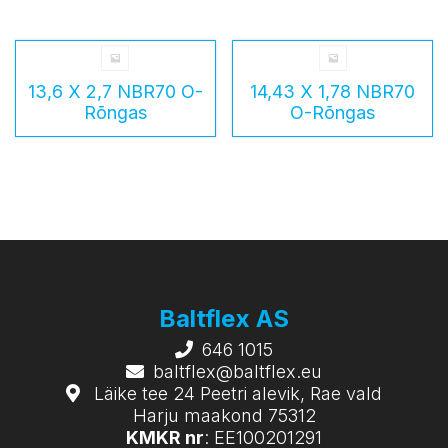
13,6 X 2,7 NBR70 O-
14,43 X 1,78 NBR70
Rõngas
O-Rõngas
Baltflex AS
646 1015
baltflex@baltflex.eu
Läike tee 24 Peetri alevik, Rae vald
Harju maakond 75312
KMKR nr
: EE100201291