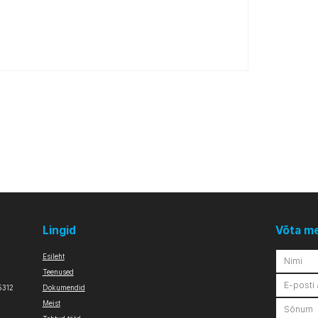
Lingid
Võta m
Esileht
Teenused
5312
Dokumendid
Meist