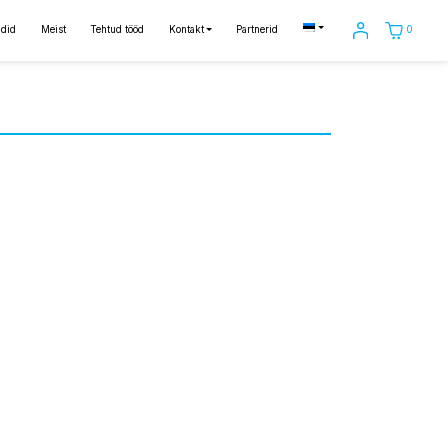
0
did
Meist
Tehtud tööd
Kontakt
Partnerid