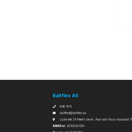
Baltflex AS
646 1015
baltflex@baltflex.eu
Läike tee 24 Peetri alevik, Rae vald Harju maakond 7
KMKR nr
: EE100201291