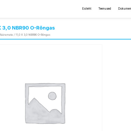
Esileht
Teenused
Dokumen
 X 3,0 NBR90 O-Rõngas
ääramata
/ 11,0 X 3,0 NBR90 O-Rõngas