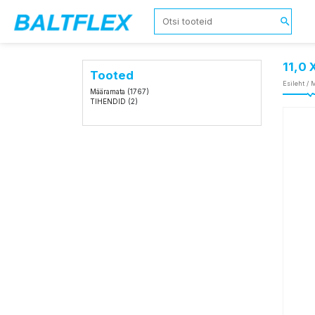
11,0
Tooted
Esileht
/
M
Määramata
(1767)
TIHENDID
(2)