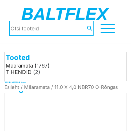
Tooted
Määramata
(1767)
TIHENDID
(2)
11,0 X 4,0 NBR70 O-Rõngas
Esileht
/
Määramata
/ 11,0 X 4,0 NBR70 O-Rõngas