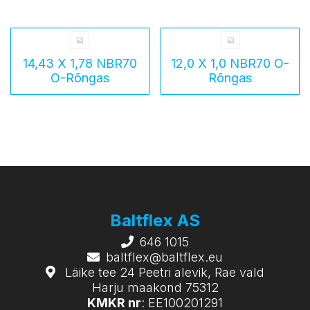
14,43 X 1,78 NBR70
12,0 X 1,0 NBR70 O-
O-Rõngas
Rõngas
Baltflex AS
646 1015
baltflex@baltflex.eu
Läike tee 24 Peetri alevik, Rae vald
Harju maakond 75312
KMKR nr
: EE100201291