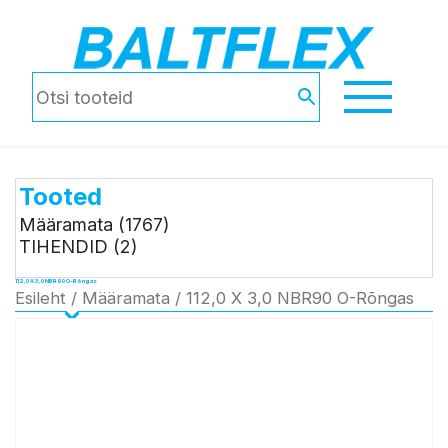
Tooted
Määramata
(1767)
TIHENDID
(2)
112,0 X 3,0 NBR90 O-Rõngas
Esileht
/
Määramata
/ 112,0 X 3,0 NBR90 O-Rõngas