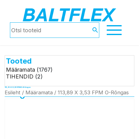
Tooted
Määramata
(1767)
TIHENDID
(2)
113,89 X 3,53 FPM O-Rõngas
Esileht
/
Määramata
/ 113,89 X 3,53 FPM O-Rõngas