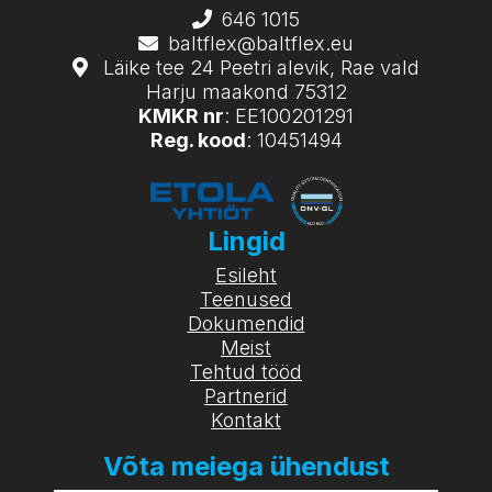
646 1015
baltflex@baltflex.eu
Läike tee 24 Peetri alevik, Rae vald
Harju maakond 75312
KMKR nr
: EE100201291
Reg. kood
: 10451494
Lingid
Esileht
Teenused
Dokumendid
Meist
Tehtud tööd
Partnerid
Kontakt
Võta meiega ühendust