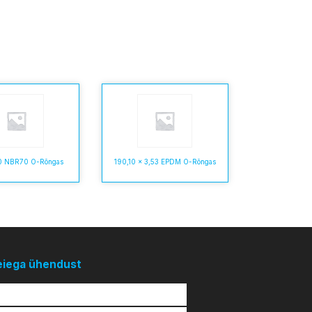
,0 NBR70 O-Rõngas
190,10 x 3,53 EPDM O-Rõngas
eiega ühendust