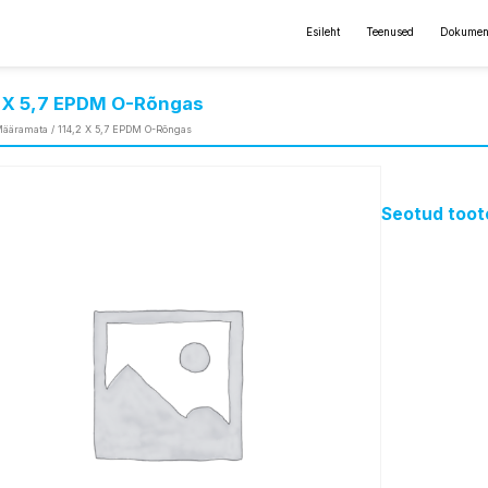
Esileht
Teenused
Dokumen
2 X 5,7 EPDM O-Rõngas
ääramata
/ 114,2 X 5,7 EPDM O-Rõngas
Seotud toot