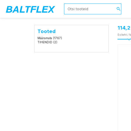
114,
Tooted
Esileht
/
M
Määramata
(1767)
TIHENDID
(2)