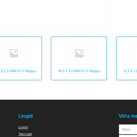
0 X 5,0 NBR70 O-Rõngas
18,0 X 4,5 NBR70 O-Rõngas
12,0 X 1
Lingid
Võta m
Esileht
Teenused