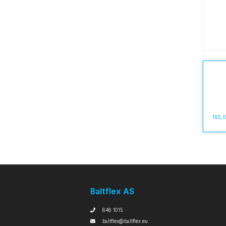
165,
Baltflex AS
646 1015
baltflex@baltflex.eu