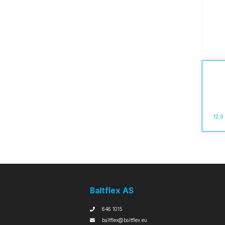
12,0
Baltflex AS
646 1015
baltflex@baltflex.eu