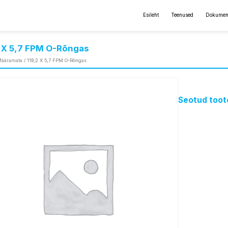
Esileht
Teenused
Dokumen
2 X 5,7 FPM O-Rõngas
ääramata
/ 119,2 X 5,7 FPM O-Rõngas
Seotud toot