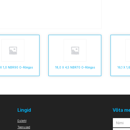
 X 1,0 NBR90 O-Rõngas
18,0 X 4,5 NBR70 O-Rõngas
16,1 X 1
Lingid
Võta m
Esileht
Teenused