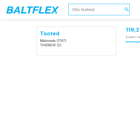
119,
Tooted
Esileht
/
M
Määramata
(1767)
TIHENDID
(2)