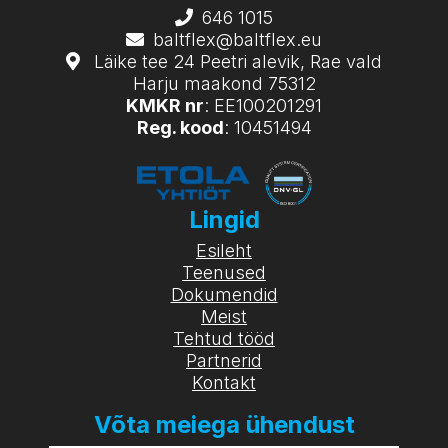
646 1015
baltflex@baltflex.eu
Läike tee 24 Peetri alevik, Rae vald
Harju maakond 75312
KMKR nr
: EE100201291
Reg. kood
: 10451494
Lingid
Esileht
Teenused
Dokumendid
Meist
Tehtud tööd
Partnerid
Kontakt
Võta meiega ühendust