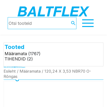
Tooted
Määramata
(1767)
TIHENDID
(2)
120,24 X 3,53 NBR70 O-Rõngas
Esileht
/
Määramata
/ 120,24 X 3,53 NBR70 O-
Rõngas