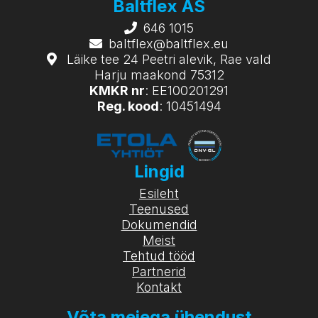
Baltflex AS
646 1015
baltflex@baltflex.eu
Läike tee 24 Peetri alevik, Rae vald
Harju maakond 75312
KMKR nr
: EE100201291
Reg. kood
: 10451494
Lingid
Esileht
Teenused
Dokumendid
Meist
Tehtud tööd
Partnerid
Kontakt
Võta meiega ühendust