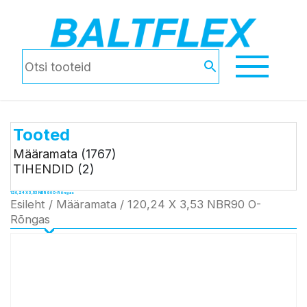
Tooted
Määramata
(1767)
TIHENDID
(2)
120,24 X 3,53 NBR90 O-Rõngas
Esileht
/
Määramata
/ 120,24 X 3,53 NBR90 O-
Rõngas