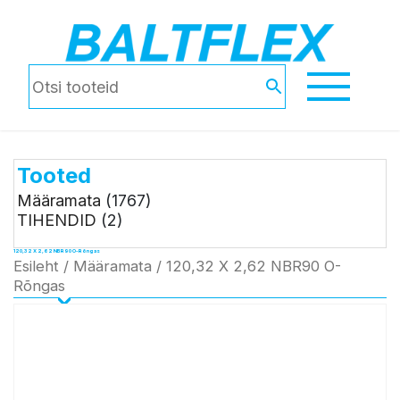
Tooted
Määramata
(1767)
TIHENDID
(2)
120,32 X 2,62 NBR90 O-Rõngas
Esileht
/
Määramata
/ 120,32 X 2,62 NBR90 O-
Rõngas