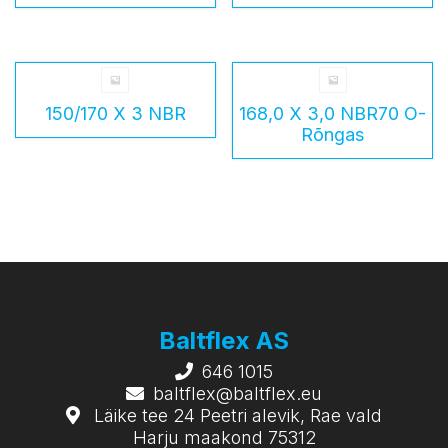
150/170 X 3 NBR
168,0 X 3,0 NBR70 O-
Rõngas
Baltflex AS
646 1015
baltflex@baltflex.eu
Läike tee 24 Peetri alevik, Rae vald
Harju maakond 75312