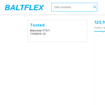
123,
Tooted
Esileht
/
M
Määramata
(1767)
TIHENDID
(2)