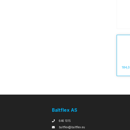
184,
Baltflex AS
646 1015
baltflex@baltflex.eu