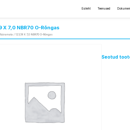
Esileht
Teenused
Dokumen
19 X 7,0 NBR70 O-Rõngas
ääramata
/ 123,19 X 7,0 NBR70 O-Rõngas
Seotud toot