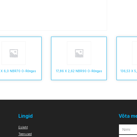
0 X 6,0 NBR70 O-Rõngas
17,86 X 2,62 NBR90 O-Rõngas
136,53 X 
Lingid
Võta m
Esileht
Teenused