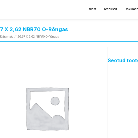
Esileht
Teenused
Dokumen
67 X 2,62 NBR70 O-Rõngas
ääramata
/ 126,67 X 2,62 NBR70 O-Rõngas
Seotud toot