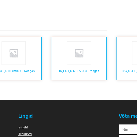
 X 1,0 NBR90 O-Rõngas
16,1 X 1,6 NBR70 O-Rõngas
184,0 X 
Lingid
Võta m
Esileht
Teenused