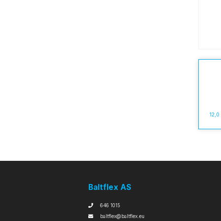
12,0
Baltflex AS
646 1015
baltflex@baltflex.eu