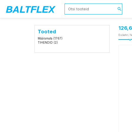
126,
Tooted
Esileht
/
M
Määramata
(1767)
TIHENDID
(2)