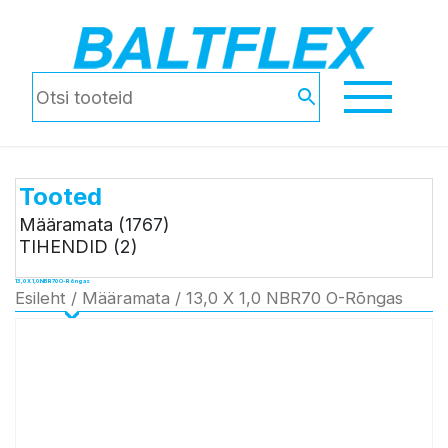
Tooted
Määramata
(1767)
TIHENDID
(2)
13,0 X 1,0 NBR70 O-Rõngas
Esileht
/
Määramata
/ 13,0 X 1,0 NBR70 O-Rõngas