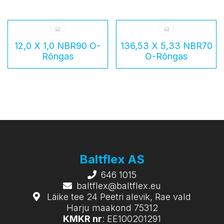
12,0 X 1,0 NBR90 O-
136,53 X 5,33 NBR70
Rõngas
O-Rõngas
Baltflex AS
646 1015
baltflex@baltflex.eu
Läike tee 24 Peetri alevik, Rae vald
Harju maakond 75312
KMKR nr
: EE100201291