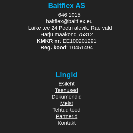
Baltflex AS
646 1015
baltflex@baltflex.eu
Läike tee 24 Peetri alevik, Rae vald
Harju maakond 75312
KMKR nr
: EE100201291
Reg. kood
: 10451494
Lingid
Esileht
Teenused
Dokumendid
Meist
Tehtud tööd
Partnerid
Kontakt