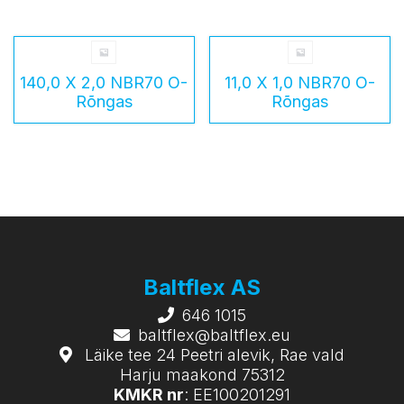
140,0 X 2,0 NBR70 O-
11,0 X 1,0 NBR70 O-
Rõngas
Rõngas
Baltflex AS
646 1015
baltflex@baltflex.eu
Läike tee 24 Peetri alevik, Rae vald
Harju maakond 75312
KMKR nr
: EE100201291