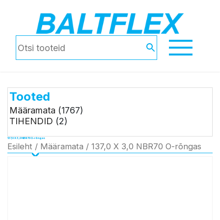
Tooted
Määramata
(1767)
TIHENDID
(2)
137,0 X 3,0 NBR70 O-rõngas
Esileht
/
Määramata
/ 137,0 X 3,0 NBR70 O-rõngas