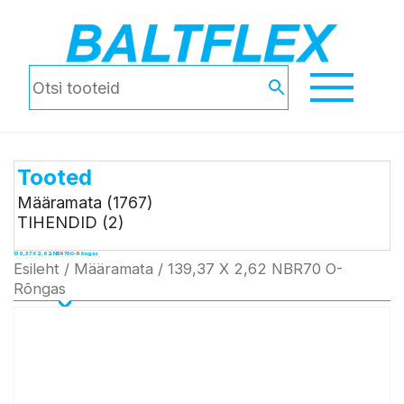
Tooted
Määramata
(1767)
TIHENDID
(2)
139,37 X 2,62 NBR70 O-Rõngas
Esileht
/
Määramata
/ 139,37 X 2,62 NBR70 O-
Rõngas