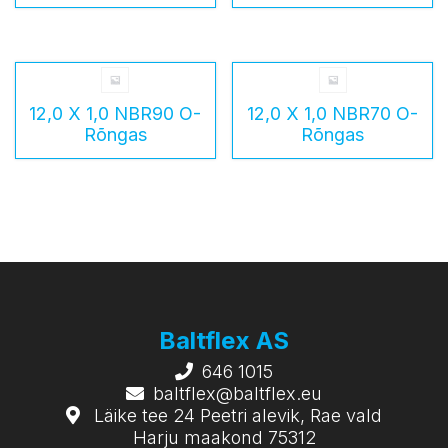
12,0 X 1,0 NBR90 O-
12,0 X 1,0 NBR70 O-
Rõngas
Rõngas
Baltflex AS
646 1015
baltflex@baltflex.eu
Läike tee 24 Peetri alevik, Rae vald
Harju maakond 75312