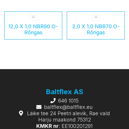
12,0 X 1,0 NBR90 O-
2,0 X 1,0 NBR70 O-
Rõngas
Rõngas
Baltflex AS
646 1015
baltflex@baltflex.eu
Läike tee 24 Peetri alevik, Rae vald
Harju maakond 75312
KMKR nr
: EE100201291