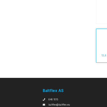
13,6
Baltflex AS
646 1015
baltflex@baltflex.eu