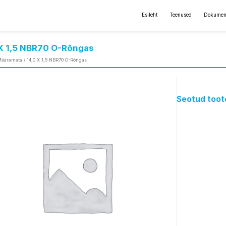
Esileht
Teenused
Dokumen
 X 1,5 NBR70 O-Rõngas
ääramata
/ 14,0 X 1,5 NBR70 O-Rõngas
Seotud toot