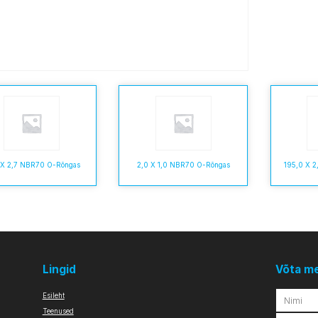
 X 2,7 NBR70 O-Rõngas
2,0 X 1,0 NBR70 O-Rõngas
195,0 X 
Lingid
Võta m
Esileht
Teenused