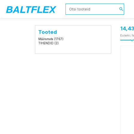
14,4
Tooted
Esileht
/
M
Määramata
(1767)
TIHENDID
(2)