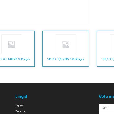
0 X 6,0 NBR70 O-Rõngas
140,0 X 2,0 NBR70 O-Rõngas
168,0 X 
Lingid
Võta m
Esileht
Teenused