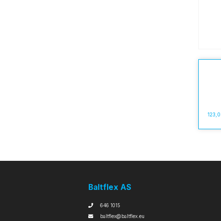
123,
Baltflex AS
646 1015
baltflex@baltflex.eu