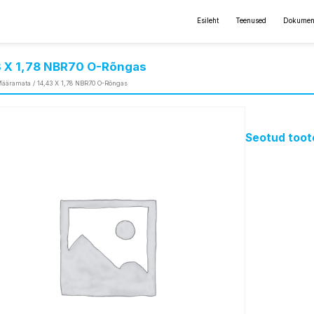
Esileht
Teenused
Dokumen
3 X 1,78 NBR70 O-Rõngas
ääramata
/ 14,43 X 1,78 NBR70 O-Rõngas
Seotud toot