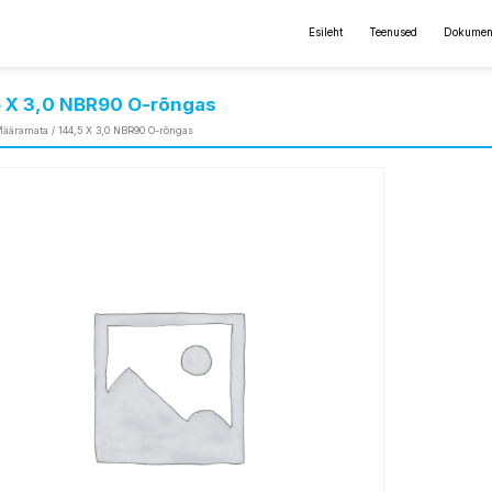
Esileht
Teenused
Dokumen
5 X 3,0 NBR90 O-rõngas
ääramata
/ 144,5 X 3,0 NBR90 O-rõngas