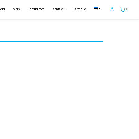
0
did
Meist
Tehtud tööd
Kontakt
Partnerid