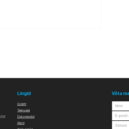
Lingid
Võta m
Esileht
Teenused
5312
Dokumendid
Meist