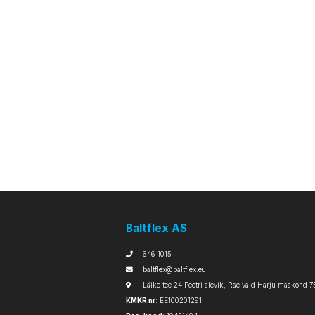
Baltflex AS
646 1015
baltflex@baltflex.eu
Läike tee 24 Peetri alevik, Rae vald Harju maakond 7
KMKR nr
: EE100201291