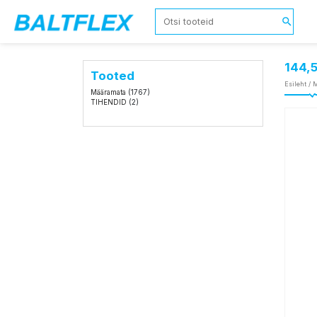
144,
Tooted
Esileht
/
M
Määramata
(1767)
TIHENDID
(2)