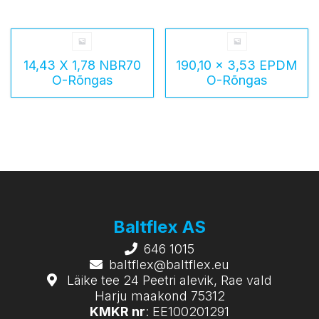
14,43 X 1,78 NBR70
190,10 x 3,53 EPDM
O-Rõngas
O-Rõngas
Baltflex AS
646 1015
baltflex@baltflex.eu
Läike tee 24 Peetri alevik, Rae vald
Harju maakond 75312
KMKR nr
: EE100201291