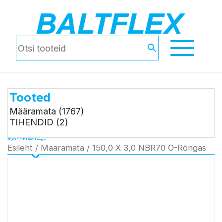
Tooted
Määramata
(1767)
TIHENDID
(2)
150,0 X 3,0 NBR70 O-Rõngas
Esileht
/
Määramata
/ 150,0 X 3,0 NBR70 O-Rõngas