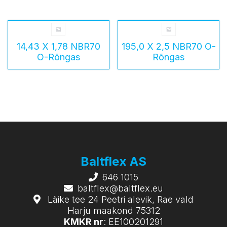
14,43 X 1,78 NBR70
195,0 X 2,5 NBR70 O-
O-Rõngas
Rõngas
Baltflex AS
646 1015
baltflex@baltflex.eu
Läike tee 24 Peetri alevik, Rae vald
Harju maakond 75312
KMKR nr
: EE100201291