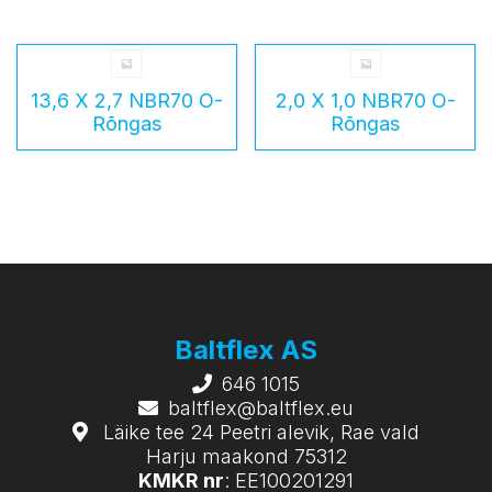
13,6 X 2,7 NBR70 O-
2,0 X 1,0 NBR70 O-
Rõngas
Rõngas
Baltflex AS
646 1015
baltflex@baltflex.eu
Läike tee 24 Peetri alevik, Rae vald
Harju maakond 75312
KMKR nr
: EE100201291