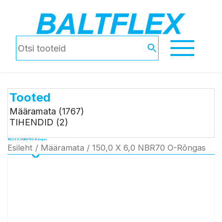
Tooted
Määramata
(1767)
TIHENDID
(2)
150,0 X 6,0 NBR70 O-Rõngas
Esileht
/
Määramata
/ 150,0 X 6,0 NBR70 O-Rõngas