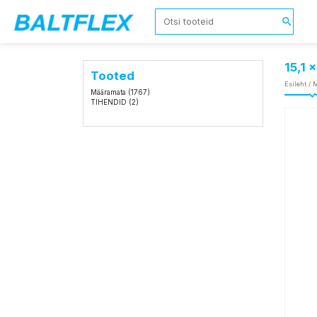
15,1 
Tooted
Esileht
/
M
Määramata
(1767)
TIHENDID
(2)