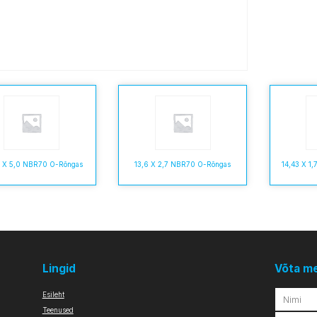
0 X 5,0 NBR70 O-Rõngas
13,6 X 2,7 NBR70 O-Rõngas
14,43 X 1
Lingid
Võta m
Esileht
Teenused