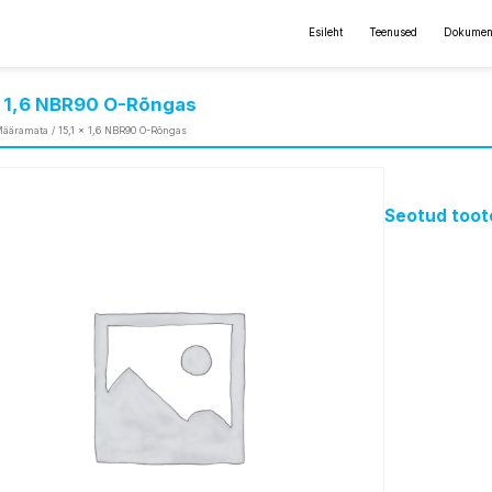
Esileht
Teenused
Dokumen
x 1,6 NBR90 O-Rõngas
ääramata
/ 15,1 x 1,6 NBR90 O-Rõngas
Seotud toot