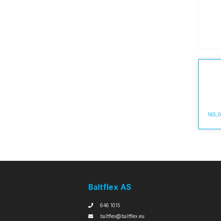
165,
Baltflex AS
646 1015
baltflex@baltflex.eu