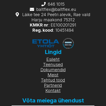
646 1015
baltflex@baltflex.eu
Läike tee 24 Peetri alevik, Rae vald
Harju maakond 75312
KMKR nr
: EE100201291
Reg. kood
: 10451494
Lingid
Esileht
Teenused
Dokumendid
Meist
Tehtud tööd
Partnerid
Kontakt
Võta meiega ühendust