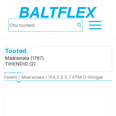
Tooted
Määramata
(1767)
TIHENDID
(2)
154,3 X 5,7 FPM O-Rõngas
Esileht
/
Määramata
/ 154,3 X 5,7 FPM O-Rõngas