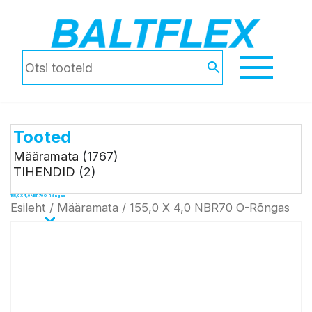
Tooted
Määramata
(1767)
TIHENDID
(2)
155,0 X 4,0 NBR70 O-Rõngas
Esileht
/
Määramata
/ 155,0 X 4,0 NBR70 O-Rõngas