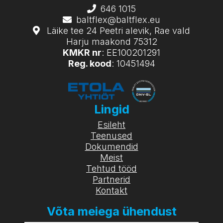
646 1015
baltflex@baltflex.eu
Läike tee 24 Peetri alevik, Rae vald
Harju maakond 75312
KMKR nr
: EE100201291
Reg. kood
: 10451494
Lingid
Esileht
Teenused
Dokumendid
Meist
Tehtud tööd
Partnerid
Kontakt
Võta meiega ühendust