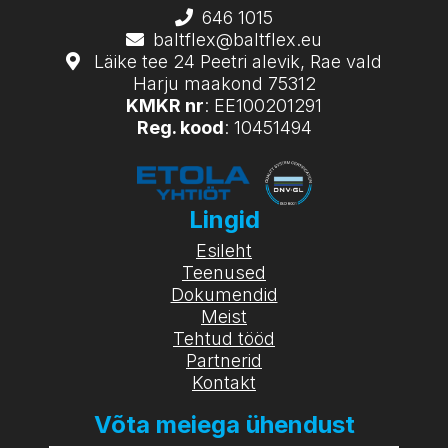
646 1015
baltflex@baltflex.eu
Läike tee 24 Peetri alevik, Rae vald
Harju maakond 75312
KMKR nr
: EE100201291
Reg. kood
: 10451494
Lingid
Esileht
Teenused
Dokumendid
Meist
Tehtud tööd
Partnerid
Kontakt
Võta meiega ühendust