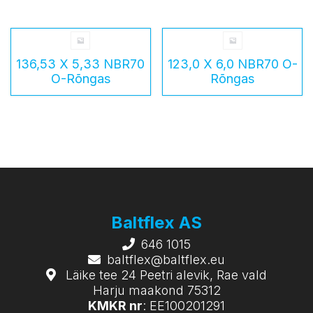
136,53 X 5,33 NBR70
123,0 X 6,0 NBR70 O-
O-Rõngas
Rõngas
Baltflex AS
646 1015
baltflex@baltflex.eu
Läike tee 24 Peetri alevik, Rae vald
Harju maakond 75312
KMKR nr
: EE100201291