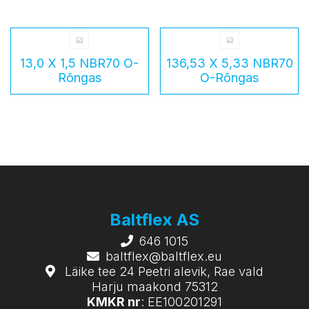
13,0 X 1,5 NBR70 O-
136,53 X 5,33 NBR70
Rõngas
O-Rõngas
Baltflex AS
646 1015
baltflex@baltflex.eu
Läike tee 24 Peetri alevik, Rae vald
Harju maakond 75312
KMKR nr
: EE100201291