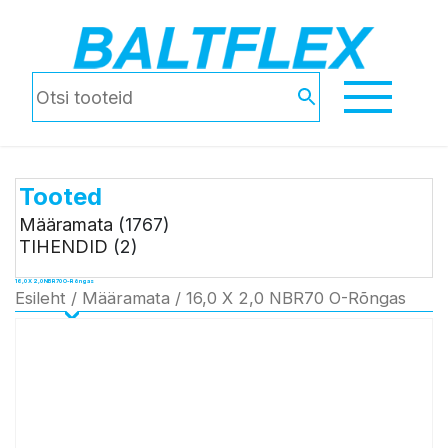
Tooted
Määramata
(1767)
TIHENDID
(2)
16,0 X 2,0 NBR70 O-Rõngas
Esileht
/
Määramata
/ 16,0 X 2,0 NBR70 O-Rõngas