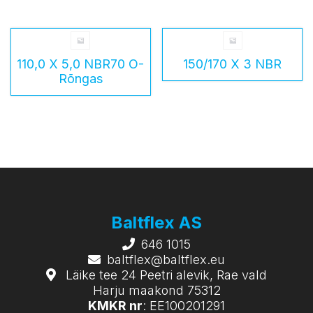
110,0 X 5,0 NBR70 O-
150/170 X 3 NBR
Rõngas
Baltflex AS
646 1015
baltflex@baltflex.eu
Läike tee 24 Peetri alevik, Rae vald
Harju maakond 75312
KMKR nr
: EE100201291