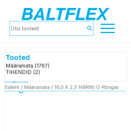
Tooted
Määramata
(1767)
TIHENDID
(2)
16,0 X 2,0 NBR90 O-Rõngas
Esileht
/
Määramata
/ 16,0 X 2,0 NBR90 O-Rõngas